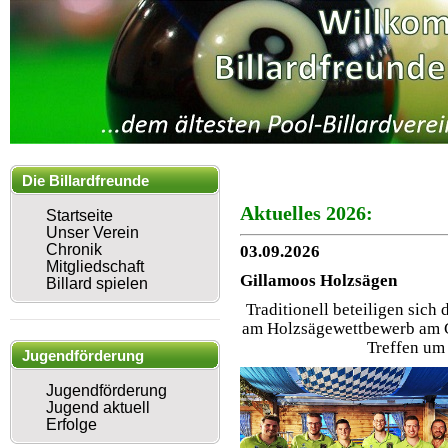
Die Billardfreunde
Aktuelles 2026
:
Mühlhausen
Startseite
Unser Verein
Chronik
03.09.2026
Mitgliedschaft
Gillamoos Holzsägen
Billard spielen
Traditionell beteiligen sich
am Holzsägewettbewerb am G
Treffen um
Jugendförderung
Jugendförderung
Jugend aktuell
Erfolge