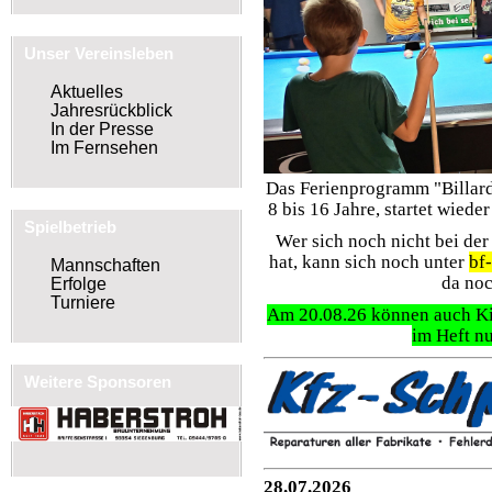
Unser Vereinsleben
Aktuelles
Jahresrückblick
In der Presse
Im Fernsehen
Das Ferienprogramm "Billard
8 bis 16 Jahre, startet wiede
Spielbetrieb
Wer sich noch nicht bei d
hat, kann sich noch unter
bf
Mannschaften
da noc
Erfolge
Turniere
Am 20.08.26 können auch Ki
im Heft nu
Weitere Sponsoren
28.07.2026